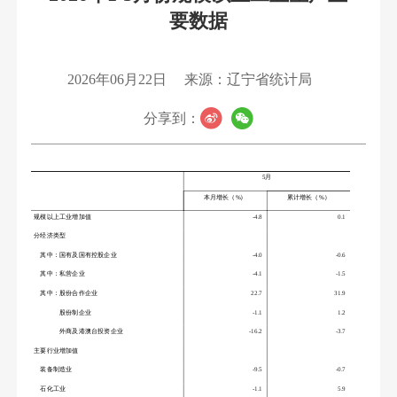
要数据
2026年06月22日
来源：辽宁省统计局
分享到：
5
月
本月增长（%）
累计增长（%）
规模以上工业增加值
-4.8
0.1
分经济类型
其中：国有及国有控股企业
-4.0
-0.6
其中：私营企业
-4.1
-1.5
其中：股份合作企业
22.7
31.9
股份制企业
-1.1
1.2
外商及港澳台投资企业
-16.2
-3.7
主要行业增加值
装备制造业
-9.5
-0.7
石化工业
-1.1
5.9