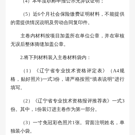
（
4
）本年度职称申报公示无异议证明；
（
5
）近
6
个月社会保险缴费证明材料，不能提供
的需提供情况说明及劳动合同复印件。
主卷内材料按项目加盖所在单位公章，并在审核
无误后整体骑缝加盖公章。
2.
将下列材料装入主卷材料袋内：
（
1
）《辽宁省专业技术资格评定表》（
A4
规
格，贴好照片
)
一式
3
份，请严格按照“填表说明”进行
填写。
（
2
）《辽宁省专业技术资格报评推荐表》一式
3
份。其中，
1
份装订进主卷作为第一部分。
（
3
）一寸免冠彩色照片
1
张。背面注明姓名，单
独装小袋。