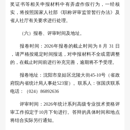
奖证书等相关申报材料中有弄虚作假行为，一经核
实，将按照国家人社部《职称评审监管暂行办法》及
省人社厅有关要求进行处理。
（六）报卷、评审时间及地址。
报卷时间：
2026
年报卷的截止时间为
8
月
31
日
，请严格按规定时间报送，对申报材料不全或需调整
的，在截止时间前进行补充完善，逾期将不予受理。
报卷地址：沈阳市皇姑区北陵大街
45-10
号（省政
府院内省统计局人事处
523
室）。联系人：张国庆联系
电话：（
024
）
86892636
评审时间：
2026
年统计系列高级专业技术资格评
审工作拟定于
10
月下旬进行。答辩的具体时间和地点
将结合实际另行通知。